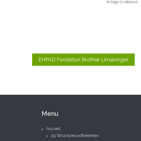
le logo ci-dessus
Navigation
EHPAD Fondation Brothier Limalonges
de
l’article
Menu
Accueil
29 Structures adhérentes