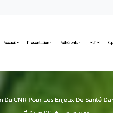
Accueil
Présentation
Adhérents
MJPM
Eq
n Du CNR Pour Les Enjeux De Santé Da
8 janvier 2024
lolita-chardavoine