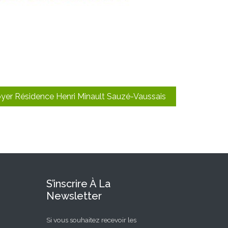
yer Résidence Henri Minault Sauzé-Vaussais
S’inscrire À La
Newsletter
Si vous souhaitez recevoir les